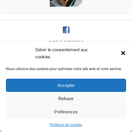
CYBÈLE CRÉATIONS
Résidence du château, 37
Gérer le consentement aux
31320 AUZEVILLE TOLOSANE – FRANCE
cookies
création site StudioCom
Nous utilisons des cookies pour optimiser notre site web et notre service.
Accepter
Refuser
Préférences
Politique de cookies