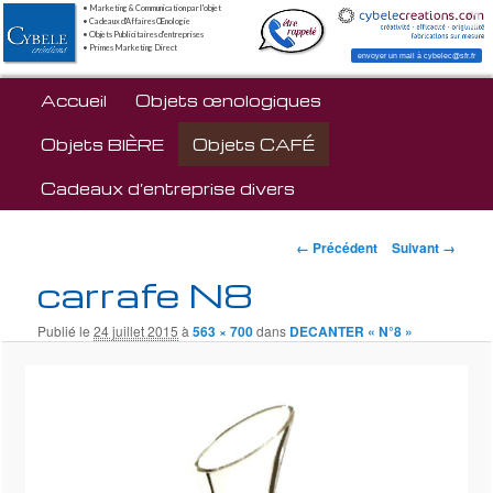
• Marketing & Communication par l'objet
• Cadeaux d'Affaires Œnologie
• Objets Publicitaires d'entreprises
• Primes Marketing Direct
envoyer un mail à cybelec@sfr.fr
Menu principal
Accueil
Aller au contenu principal
Objets œnologiques
Objets BIÈRE
Objets CAFÉ
Cadeaux d’entreprise divers
Navigation des
← Précédent
Suivant →
images
carrafe N8
Publié le
24 juillet 2015
à
563 × 700
dans
DECANTER « N°8 »