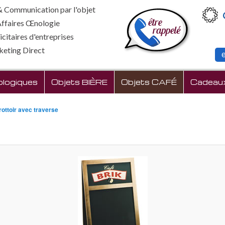
 Communication par l'objet
Affaires Œnologie
citaires d'entreprises
keting Direct
cipal
logiques
Objets BIÈRE
Objets CAFÉ
Cadeaux 
rottoir avec traverse