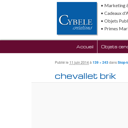
• Marketing &
• Cadeaux d'
• Objets Publi
• Primes Mar
Menu principal
Accueil
Aller au contenu prin
Objets œno
Publié le
11 juin 2014
à
139 × 243
dans
Stop-t
chevallet brik