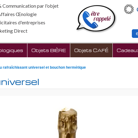
 Communication par l'objet
Affaires Œnologie
citaires d'entreprises
keting Direct
cipal
logiques
Objets BIÈRE
Objets CAFÉ
Cadeaux 
 rafraîchissant universel et bouchon hermétique
niversel