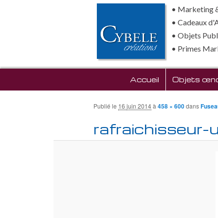
• Marketing &
• Cadeaux d'
• Objets Publi
• Primes Mar
Menu principal
Accueil
Aller au contenu prin
Objets œno
Publié le
16 juin 2014
à
458 × 600
dans
Fuseau
rafraichisseur-u