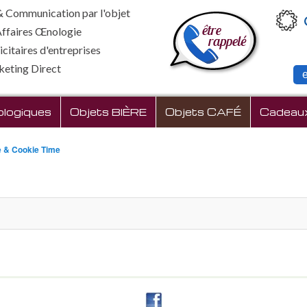
 Communication par l'objet
Affaires Œnologie
citaires d'entreprises
keting Direct
cipal
logiques
Objets BIÈRE
Objets CAFÉ
Cadeaux 
e & Cookie Time