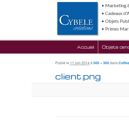
• Marketing &
• Cadeaux d'
• Objets Publi
• Primes Mar
Menu principal
Accueil
Aller au contenu prin
Objets œno
Publié le
11 juin 2014
à
500 × 300
dans
Coffe
client.png