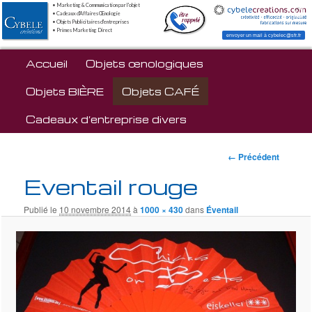
• Marketing & Communication par l'objet
• Cadeaux d'Affaires Œnologie
• Objets Publicitaires d'entreprises
• Primes Marketing Direct
envoyer un mail à cybelec@sfr.fr
Menu principal
Accueil
Aller au contenu principal
Objets œnologiques
Objets BIÈRE
Objets CAFÉ
Cadeaux d’entreprise divers
Navigation
← Précédent
des
Eventail rouge
images
Publié le
10 novembre 2014
à
1000 × 430
dans
Éventail