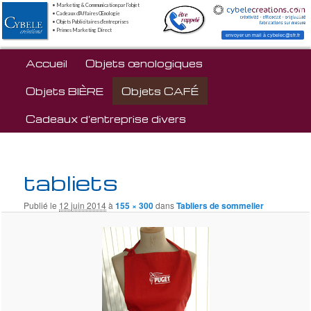
• Marketing & Communication par l'objet
• Cadeaux d'Affaires Œnologie
• Objets Publicitaires d'entreprises
• Primes Marketing Direct
envoyer un mail à cybelec@sfr.fr
Menu principal
Accueil
Aller au contenu principal
Objets œnologiques
Objets BIÈRE
Objets CAFÉ
Cadeaux d’entreprise divers
Navig
tabliets
i
Publié le
12 juin 2014
à
155 × 300
dans
Tabliers de sommelier