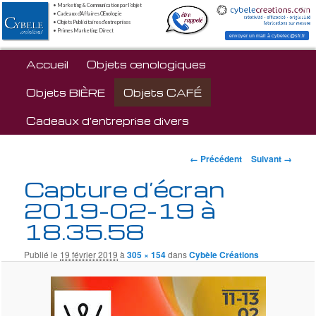
• Marketing & Communication par l'objet
• Cadeaux d'Affaires Œnologie
• Objets Publicitaires d'entreprises
• Primes Marketing Direct
envoyer un mail à cybelec@sfr.fr
Menu principal
Accueil
Aller au contenu principal
Objets œnologiques
Objets BIÈRE
Objets CAFÉ
Cadeaux d’entreprise divers
Navigation des
← Précédent
Suivant →
images
Capture d’écran
2019-02-19 à
18.35.58
Publié le
19 février 2019
à
305 × 154
dans
Cybèle Créations