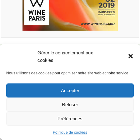
Gérer le consentement aux
cookies
CYBÈLE CRÉATIONS
Nous utilisons des cookies pour optimiser notre site web et notre service.
Résidence du château, 37
31320 AUZEVILLE TOLOSANE – FRANCE
création site StudioCom
Accepter
Refuser
Préférences
Politique de cookies