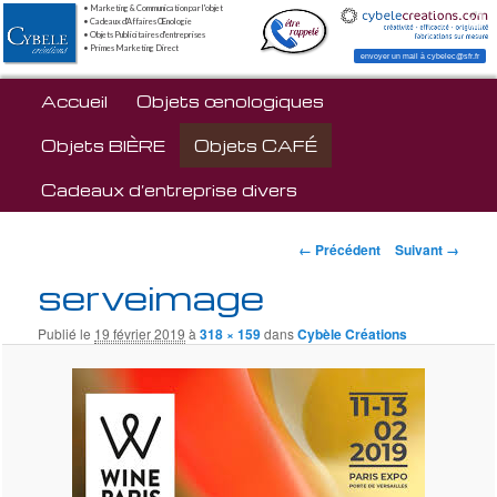
• Marketing & Communication par l'objet
• Cadeaux d'Affaires Œnologie
• Objets Publicitaires d'entreprises
• Primes Marketing Direct
envoyer un mail à cybelec@sfr.fr
Menu principal
Accueil
Aller au contenu principal
Objets œnologiques
Objets BIÈRE
Objets CAFÉ
Cadeaux d’entreprise divers
Navigation des
← Précédent
Suivant →
images
serveimage
Publié le
19 février 2019
à
318 × 159
dans
Cybèle Créations