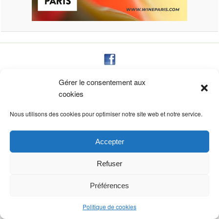
CYBÈLE CRÉATIONS
Gérer le consentement aux
Résidence du château, 37
cookies
31320 AUZEVILLE TOLOSANE – FRANCE
création site StudioCom
Nous utilisons des cookies pour optimiser notre site web et notre service.
Accepter
Refuser
Préférences
Politique de cookies