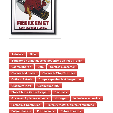
Ardoises
Bière
Bouchons hermétiques et bouchons en liége + étain
Cadres photos
Café
Carafes a décanter
Chevalets de table
Chevalets Stop Trottoirs
Coffrets & étuis
Coupe capsules & léche gouttes
Crachoirs inox
Céramiques IMG
Etuis à bouteille ou à cigare
Eventails
Glacettes & pichets en terre
Horloges
Inclusions en résine
Parasols & parapluies
Plateaux métal & plateaux mélanine
Polyurethanes
Porte-revues
Rafraîchisseurs