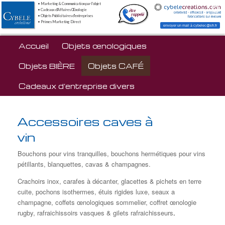
• Marketing & Communication par l'objet
• Cadeaux d'Affaires Œnologie
• Objets Publicitaires d'entreprises
• Primes Marketing Direct
envoyer un mail à cybelec@sfr.fr
Menu principal
Accueil
Aller au contenu principal
Aller au contenu secondaire
Objets œnologiques
Objets BIÈRE
Objets CAFÉ
Cadeaux d’entreprise divers
Accessoires caves à
vin
Bouchons pour vins tranquilles, bouchons hermétiques pour vins
pétillants, blanquettes, cavas & champagnes.
Crachoirs inox, carafes à décanter, glacettes & pichets en terre
cuite, pochons isothermes, étuis rigides luxe, seaux a
champagne, coffets œnologiques sommelier, coffret œnologie
rugby, rafraichissoirs vasques & gilets rafraichisseurs
.