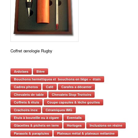
Coffret œnologie Rugby
Ardoises
Bière
Bouchons hermétiques et bouchons en liége + étain
Cadres photos
Café
Carafes a décanter
Chevalets de table
Chevalets Stop Trottoirs
Coffrets & étuis
Coupe capsules & léche gouttes
Crachoirs inox
Céramiques IMG
Etuis à bouteille ou à cigare
Eventails
Glacettes & pichets en terre
Horloges
Inclusions en résine
Parasols & parapluies
Plateaux métal & plateaux mélanine