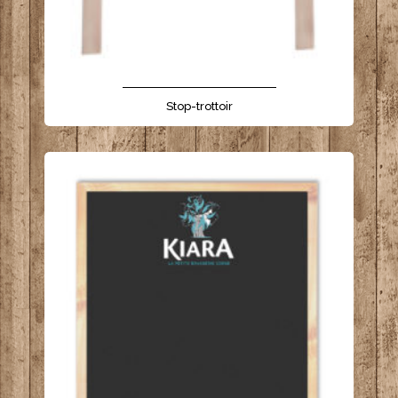
- - - - - - - - - - - - - - - - - - - - - -
Stop-trottoir