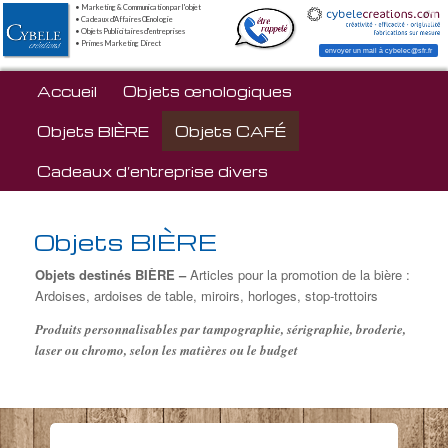
• Marketing & Communication par l'objet
• Cadeaux d'Affaires Œnologie
• Objets Publicitaires d'entreprises
• Primes Marketing Direct
envoyer un mail à cybelec@sfr.fr
Menu principal
Accueil
Aller au contenu principal
Aller au contenu secondaire
Objets œnologiques
Objets BIÈRE
Objets CAFÉ
Cadeaux d’entreprise divers
Objets BIÈRE
Objets destinés BIÈRE –
Articles pour la promotion de la bière :
Ardoises, ardoises de table, miroirs, horloges, stop-trottoirs
Produits personnalisables par tampographie, sérigraphie, broderie,
laser ou chromo, selon les matières ou le budget