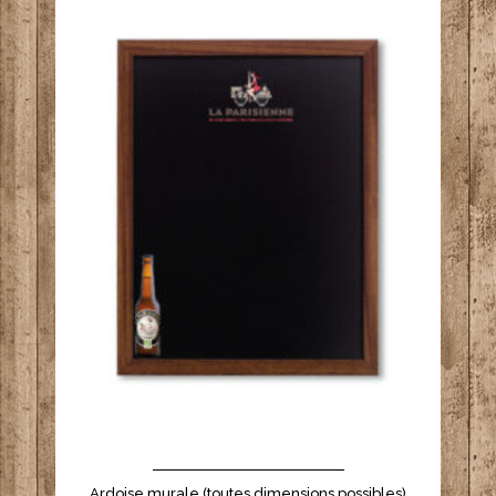
- - - - - - - - - - - - - - - - - - - - - -
Ardoise murale (toutes dimensions possibles)