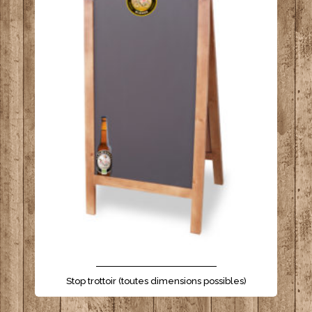
- - - - - - - - - - - - - - - - - - - - - -
Stop trottoir (toutes dimensions possibles)