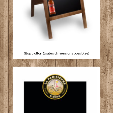
- - - - - - - - - - - - - - - - - - - - - -
Stop trottoir (toutes dimensions possibles)