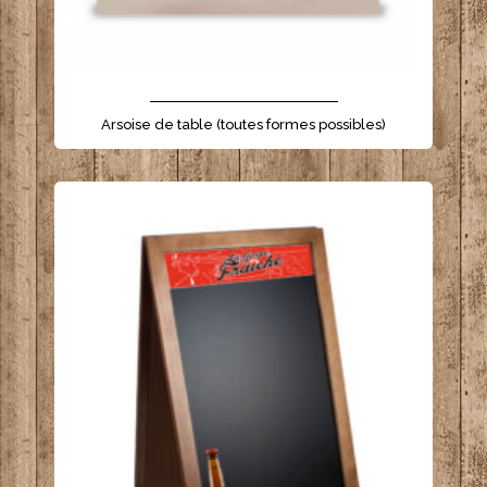
- - - - - - - - - - - - - - - - - - - - - -
Arsoise de table (toutes formes possibles)