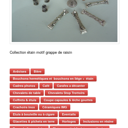
Collection étain motif grappe de raisin
Ardoises
Bière
Bouchons hermétiques et bouchons en liége + étain
Cadres photos
Café
Carafes a décanter
Chevalets de table
Chevalets Stop Trottoirs
Coffrets & étuis
Coupe capsules & léche gouttes
Crachoirs inox
Céramiques IMG
Etuis à bouteille ou à cigare
Eventails
Glacettes & pichets en terre
Horloges
Inclusions en résine